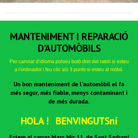
MANTENIMENT I REPARACIÓ
D'AUTOMÒBILS
Per canviar d'idioma polseu botó dret del ratolí si esteu
a l'ordinador i feu clic als 3 punts si esteu al mòbil.
Un bon manteniment de l'automòbil el fa
més segur, més fiable, menys contaminant i
de més durada.
HOLA ! BENVINGUTSní
Estem al carrer Marc Mir 11, de Sant Sadurní